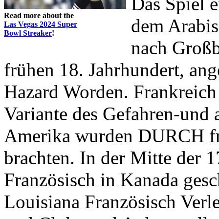
Das Spiel 
Read more about the
dem Arabi
Las Vegas 2024 Super
Bowl Streaker
!
nach Groß
frühen 18. Jahrhundert, ang
Hazard Worden. Frankreich 
Variante des Gefahren-un
Amerika wurden DURCH frü
brachten. In der Mitte der 
Französisch in Kanada gesch
Louisiana Französisch Verl