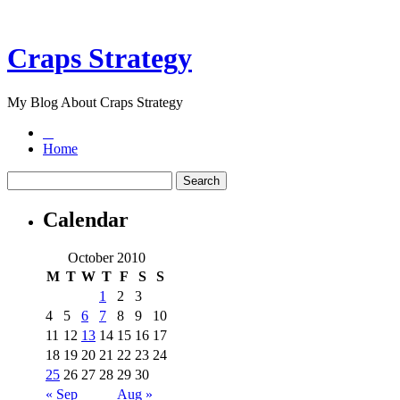
Craps Strategy
My Blog About Craps Strategy
Home
Calendar
October 2010
M
T
W
T
F
S
S
1
2
3
4
5
6
7
8
9
10
11
12
13
14
15
16
17
18
19
20
21
22
23
24
25
26
27
28
29
30
« Sep
Aug »