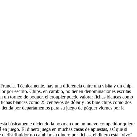
Francia. Técnicamente, hay una diferencia entre una visita y un chip.
or por escrito. Chips, en cambio, no tienen denominaciones escritas
 en un torneo de póquer, el croupier puede valorar fichas blancas como
ar fichas blancas como 25 centavos de dólar y los blue chips como dos
la tienda por departamentos para su juego de póquer viernes por la
l está básicamente diciendo la boxman que un nuevo competidor quiere
á en juego. El dinero juega en muchas casas de apuestas, así que si
y el distribuidor no cambiar su dinero por fichas, el dinero está "vivo"