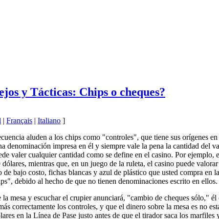
jos y Tácticas: Chips o cheques?
l
|
Français
|
Italiano
]
cuencia aluden a los chips como "controles", que tiene sus orígenes en 
 denominación impresa en él y siempre vale la pena la cantidad del val
uede valer cualquier cantidad como se define en el casino. Por ejemplo,
 dólares, mientras que, en un juego de la ruleta, el casino puede valor
jo de bajo costo, fichas blancas y azul de plástico que usted compra en 
s", debido al hecho de que no tienen denominaciones escrito en ellos.
 la mesa y escuchar el crupier anunciará, "cambio de cheques sólo," é
más correctamente los controles, y que el dinero sobre la mesa es no est
lares en la Línea de Pase justo antes de que el tirador saca los marfiles 